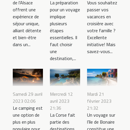
de l'Alsace
La préparation
Vous souhaitez
offrent une
pour un voyage
passer vos
expérience de
implique
vacances en
séjour unique,
plusieurs
croisière avec
alliant détente
étapes
votre famille ?
et bien-être
essentielles. Il
Excellente
dans un...
faut choisir
initiative! Mais
une
savez-vous...
destination,...
Samedi 29 avril
Mercredi 12
Mardi 21
2023 02:06
avril 2023
février 2023
Le camping est
21:36
21:32
une option de
La Corse fait
Un voyage sur
plus en plus
partie des
l’île de Bonaire
populaire pour
destinations
constitue une