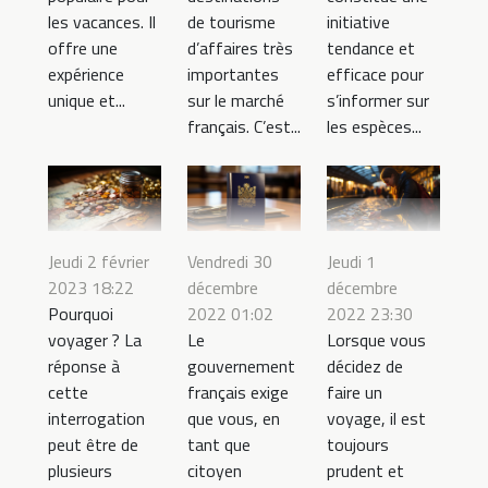
les vacances. Il
de tourisme
initiative
offre une
d’affaires très
tendance et
expérience
importantes
efficace pour
unique et...
sur le marché
s’informer sur
français. C’est...
les espèces...
Jeudi 2 février
Vendredi 30
Jeudi 1
2023 18:22
décembre
décembre
Pourquoi
2022 01:02
2022 23:30
voyager ? La
Le
Lorsque vous
réponse à
gouvernement
décidez de
cette
français exige
faire un
interrogation
que vous, en
voyage, il est
peut être de
tant que
toujours
plusieurs
citoyen
prudent et