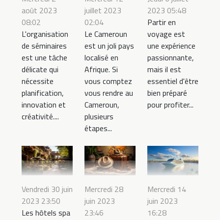
août 2023
juillet 2023
2023 05:48
08:02
02:04
Partir en
L'organisation
Le Cameroun
voyage est
de séminaires
est un joli pays
une expérience
est une tâche
localisé en
passionnante,
délicate qui
Afrique. Si
mais il est
nécessite
vous comptez
essentiel d'être
planification,
vous rendre au
bien préparé
innovation et
Cameroun,
pour profiter...
créativité....
plusieurs
étapes...
Vendredi 30 juin
Mercredi 28
Mercredi 14
2023 23:50
juin 2023
juin 2023
Les hôtels spa
23:46
16:28