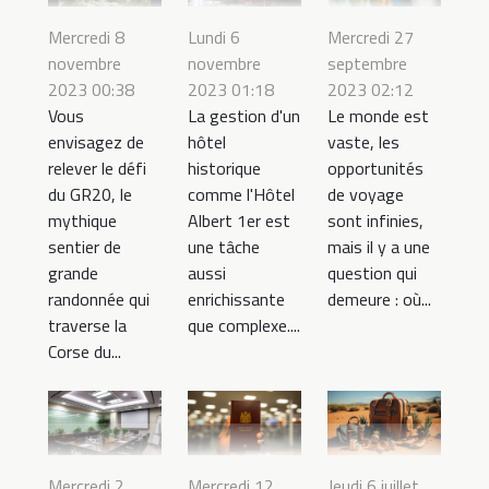
Mercredi 8
Lundi 6
Mercredi 27
novembre
novembre
septembre
2023 00:38
2023 01:18
2023 02:12
Vous
La gestion d'un
Le monde est
envisagez de
hôtel
vaste, les
relever le défi
historique
opportunités
du GR20, le
comme l'Hôtel
de voyage
mythique
Albert 1er est
sont infinies,
sentier de
une tâche
mais il y a une
grande
aussi
question qui
randonnée qui
enrichissante
demeure : où...
traverse la
que complexe....
Corse du...
Mercredi 2
Mercredi 12
Jeudi 6 juillet