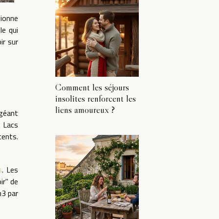
sionne
le qui
ir sur
Comment les séjours
insolites renforcent les
liens amoureux ?
 géant
s Lacs
cents.
s
. Les
ir" de
m3 par